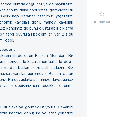
sadece burada değil, her yerde haykıralım.
binaların mutlaka dönüşmesi gerekiyor. Bu
Gelin hep beraber insanımızı yaşatalım.
nomik kayıpları değil, manevi kayıpları
Kurumsal
r. Biz kendimiz de bunu oluşturabilirdik ama
n farklı duyguları beklentileri var. Biz bu
lım” dedi.
ybederiz”
ektiğini ifade eden Başkan Alemdar, “Bir
 kısır döngülerle küçük menfaatlerle değil,
Bir yerden başlamak, risk almak lazım. Biz
zsak yarınları göremeyiz. Bu şehirde bir
riz. Bu duygularla şehrimize duyduğunuz
e varım dediğiniz için teşekkür ederim”
ıl bir Sakarya görmek istiyoruz. Cevabını
lerde kentsel dönüşüm ve afet yönetimi