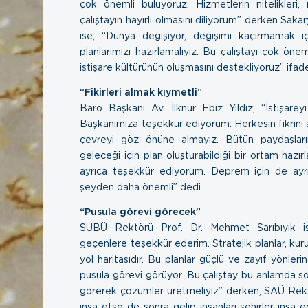
çok önemli buluyoruz. Hizmetlerin nitelikleri, n
çalıştayın hayırlı olmasını diliyorum” derken Sa
ise, “Dünya değişiyor, değişimi kaçırmamak i
planlarımızı hazırlamalıyız. Bu çalıştayı çok önem
istişare kültürünün oluşmasını destekliyoruz” ifadel
“Fikirleri almak kıymetli”
Baro Başkanı Av. İlknur Ebiz Yıldız, “İstişare
Başkanımıza teşekkür ediyorum. Herkesin fikrini a
çevreyi göz önüne almayız. Bütün paydaşları
geleceği için plan oluşturabildiği bir ortam hazı
ayrıca teşekkür ediyorum. Deprem için de ayrı
şeyden daha önemli” dedi.
“Pusula görevi görecek”
SUBÜ Rektörü Prof. Dr. Mehmet Sarıbıyık is
geçenlere teşekkür ederim. Stratejik planlar, ku
yol haritasıdır. Bu planlar güçlü ve zayıf yönlerin
pusula görevi görüyor. Bu çalıştay bu anlamda son
görerek çözümler üretmeliyiz” derken, SAÜ Rektör
inşa etse de sonra gelip insanları şehirler inşa