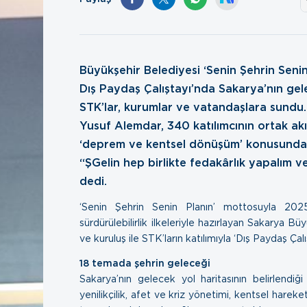
Büyükşehir Belediyesi ‘Senin Şehrin Seni
Dış Paydaş Çalıştayı’nda Sakarya’nın gelec
STK’lar, kurumlar ve vatandaşlara sundu
Yusuf Alemdar, 340 katılımcının ortak akıl
‘deprem ve kentsel dönüşüm’ konusunda ö
“ŞGelin hep birlikte fedakârlık yapalım ve
dedi.
‘Senin Şehrin Senin Planın’ mottosuyla 2025-
sürdürülebilirlik ilkeleriyle hazırlayan Sakarya 
ve kuruluş ile STK’ların katılımıyla ‘Dış Paydaş Çal
18 temada şehrin geleceği
Sakarya’nın gelecek yol haritasının belirlendiği 
yenilikçilik, afet ve kriz yönetimi, kentsel hareket