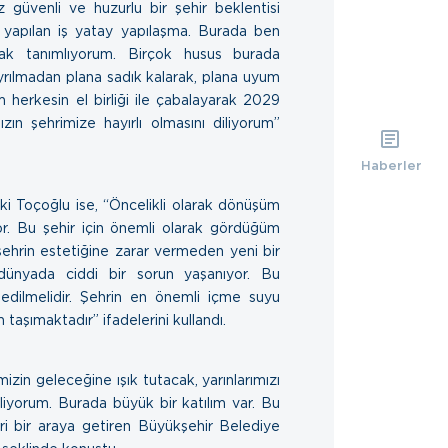
z güvenli ve huzurlu bir şehir beklentisi
 yapılan iş yatay yapılaşma. Burada ben
rak tanımlıyorum. Birçok husus burada
rılmadan plana sadık kalarak, plana uyum
herkesin el birliği ile çabalayarak 2029
ızın şehrimize hayırlı olmasını diliyorum”
Haberler
 Toçoğlu ise, “Öncelikli olarak dönüşüm
or. Bu şehir için önemli olarak gördüğüm
ehrin estetiğine zarar vermeden yeni bir
e dünyada ciddi bir sorun yaşanıyor. Bu
edilmelidir. Şehrin en önemli içme suyu
şımaktadır” ifadelerini kullandı.
mizin geleceğine ışık tutacak, yarınlarımızı
diliyorum. Burada büyük bir katılım var. Bu
ri bir araya getiren Büyükşehir Belediye