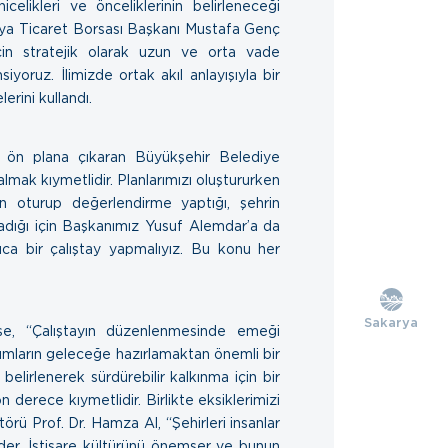
icelikleri ve önceliklerinin belirleneceği
karya Ticaret Borsası Başkanı Mustafa Genç
çin stratejik olarak uzun ve orta vade
siyoruz. İlimizde ortak akıl anlayışıyla bir
erini kullandı.
yi ön plana çıkaran Büyükşehir Belediye
lmak kıymetlidir. Planlarımızı oluştururken
n oturup değerlendirme yaptığı, şehrin
rladığı için Başkanımız Yusuf Alemdar’a da
ca bir çalıştay yapmalıyız. Bu konu her
Sakarya
e, “Çalıştayın düzenlenmesinde emeği
rumların geleceğe hazırlamaktan önemli bir
 belirlenerek sürdürebilir kalkınma için bir
 derece kıymetlidir. Birlikte eksiklerimizi
ü Prof. Dr. Hamza Al, “Şehirleri insanlar
 eder. İstişare kültürünü önemser ve bunun