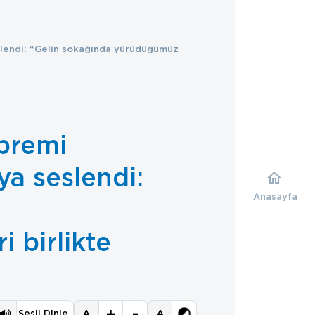
slendi: “Gelin sokağında yürüdüğümüz
premi
ya seslendi:
Anasayfa
 birlikte
+
-
A
A
Sesli Dinle