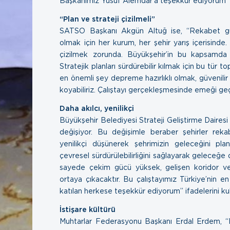
Başkanımız Yusuf Alemdar’a teşekkür ediyorum” 
“Plan ve strateji çizilmeli”
SATSO Başkanı Akgün Altuğ ise, “Rekabet gü
olmak için her kurum, her şehir yarış içerisinde.
çizilmek zorunda. Büyükşehir’in bu kapsamda 
Stratejik planları sürdürebilir kılmak için bu tür top
en önemli şey depreme hazırlıklı olmak, güvenilir 
koyabiliriz. Çalıştayı gerçekleşmesinde emeği g
Daha akılcı, yenilikçi
Büyükşehir Belediyesi Strateji Geliştirme Dairesi
değişiyor. Bu değişimle beraber şehirler rekab
yenilikçi düşünerek şehrimizin geleceğini pla
çevresel sürdürülebilirliğini sağlayarak geleceğe
sayede çekim gücü yüksek, gelişen koridor ve
ortaya çıkacaktır. Bu çalıştayımız Türkiye’nin en 
katılan herkese teşekkür ediyorum” ifadelerini kul
İstişare kültürü
Muhtarlar Federasyonu Başkanı Erdal Erdem, “Her