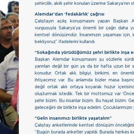
şehircilik, akıllı şehir konuları üzerine Sakarya’nın s
Alemdar’dan ‘fedakârlık’ çağrısı
Çalıştayın açılış konuşmasını yapan Başkan
vurgusuyla Sakarya’ya önemli bir çağrı daha y
kentsel dönüşümdür. İnsanımızın yaşaması için, 
bekliyoruz” ifadelerini kullandı.
“Sokağında yürüdüğümüz şehri birlikte inşa 
Başkan Alemdar konuşmasını şu sözlerle sürdür
yarınları değil bir gün ya da bir hafta uzun bir
konudur. Ortak aklı, bilgiyi, birikimi, en önem
ihtiyacımız var. Bu anlamda bizler masa baş
değil ortak aklı ortaya koyarak huzur içerisind
oluşturmak istedik. Tek bir mottomuz var ‘Önce 
şehir bizim. Bu insanlar bizim. Bu hayat bizim. G
geleceğini de birlikte inşa edelim. Çocuklarımızın 
“Gelin insanımızı birlikte yaşatalım”
Çalıştay anketlerinde kentsel dönüşüm önceliğin
“Bugün burada anketler yapıldı. Burada herkes ke