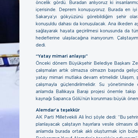
öncelik gördü. Buradan anlıyoruz ki insanlarımı
içerisinde. Deprem konuşuyoruz. Burada en iyi
Sakarya’yı gökyüzünü görebildiğim şehir ola
konuşuldu dahası da konuşulacak. Ana ilkeden ay
sağlayarak hayata geçirilmesi konusunda da tüm 
hedeflerine ulaşılacağına inanıyorum. Çalıştayım
dedi.
“Yatay mimari anlayışı”
Önceki dönem Büyükşehir Belediye Başkanı Zeki
çalışmaları artık olmazsa olmazın başında geliy
yatay mimari mutlaka devam etmelidir. Ulaşım, ş
çalışmayla güçlendirilmelidir. Su yönetimind
anlamda Ballıkaya Barajı projesi önemle takip 
kaynağı Sapanca Gölü’nün korunması büyük önem ta
Alemdar’a teşekkür
AK Parti Milletvekili Ali İnci şöyle dedi: “Bu şehri
planlayacak çalıştayın hayırlara vesile olmasını 
anlamda burada ortak aklı oluşturmak için bizle