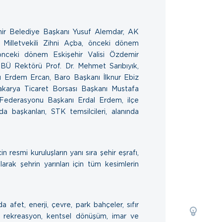
ehir Belediye Başkanı Yusuf Alemdar, AK
P Milletvekili Zihni Açba, önceki dönem
önceki dönem Eskişehir Valisi Özdemir
BÜ Rektörü Prof. Dr. Mehmet Sarıbıyık,
 Erdem Ercan, Baro Başkanı İlknur Ebiz
Sakarya Ticaret Borsası Başkanı Mustafa
Federasyonu Başkanı Erdal Erdem, ilçe
oda başkanları, STK temsilcileri, alanında
n resmi kuruluşların yanı sıra şehir eşrafı,
arak şehrin yarınları için tüm kesimlerin
a afet, enerji, çevre, park bahçeler, sıfır
 kıyı rekreasyon, kentsel dönüşüm, imar ve