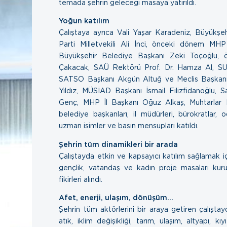
temada şehrin geleceği masaya yatırıldı.
Yoğun katılım
Çalıştaya ayrıca Vali Yaşar Karadeniz, Büyükş
Parti Milletvekili Ali İnci, önceki dönem MH
Büyükşehir Belediye Başkanı Zeki Toçoğlu, 
Çakacak, SAÜ Rektörü Prof. Dr. Hamza Al, SU
SATSO Başkanı Akgün Altuğ ve Meclis Başkanı
Yıldız, MÜSİAD Başkanı İsmail Filizfidanoğlu, 
Genç, MHP İl Başkanı Oğuz Alkaş, Muhtarlar 
belediye başkanları, il müdürleri, bürokratlar, 
uzman isimler ve basın mensupları katıldı.
Şehrin tüm dinamikleri bir arada
Çalıştayda etkin ve kapsayıcı katılım sağlamak içi
gençlik, vatandaş ve kadın proje masaları kurul
fikirleri alındı.
Afet, enerji, ulaşım, dönüşüm…
Şehrin tüm aktörlerini bir araya getiren çalıştayd
atık, iklim değişikliği, tarım, ulaşım, altyapı,