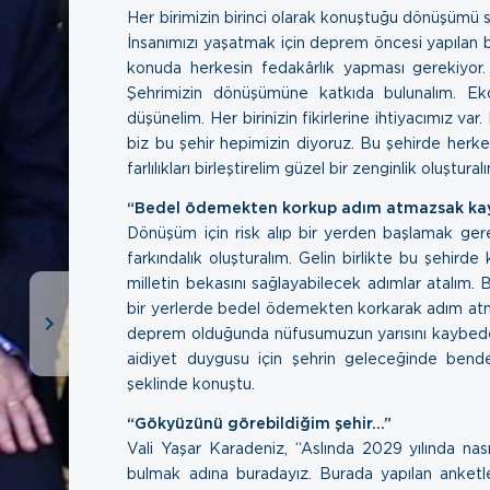
Her birimizin birinci olarak konuştuğu dönüşümü 
İnsanımızı yaşatmak için deprem öncesi yapılan 
konuda herkesin fedakârlık yapması gerekiyor. 
Şehrimizin dönüşümüne katkıda bulunalım. Eko
düşünelim. Her birinizin fikirlerine ihtiyacımız va
biz bu şehir hepimizin diyoruz. Bu şehirde herkesi
farlılıkları birleştirelim güzel bir zenginlik oluştura
“Bedel ödemekten korkup adım atmazsak ka
Dönüşüm için risk alıp bir yerden başlamak ger
farkındalık oluşturalım. Gelin birlikte bu şehirde
milletin bekasını sağlayabilecek adımlar atalım. 
bir yerlerde bedel ödemekten korkarak adım atma
deprem olduğunda nüfusumuzun yarısını kaybede
aidiyet duygusu için şehrin geleceğinde bend
şeklinde konuştu.
“Gökyüzünü görebildiğim şehir…”
Vali Yaşar Karadeniz, “Aslında 2029 yılında nas
bulmak adına buradayız. Burada yapılan anket