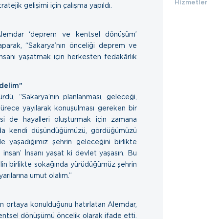
Hizmetler
tratejik gelişimi için çalışma yapıldı.
 Alemdar ‘deprem ve kentsel dönüşüm’
aparak, “Sakarya’nın önceliği deprem ve
insanı yaşatmak için herkesten fedakârlık
edelim”
dü, “Sakarya’nın planlanması, geleceği,
 sürece yayılarak konuşulması gereken bir
lisi de hayalleri oluşturmak için zamana
ında kendi düşündüğümüzü, gördüğümüzü
e yaşadığımız şehrin geleceğini birlikte
insan’ İnsanı yaşat ki devlet yaşasın. Bu
elin birlikte sokağında yürüdüğümüz şehrin
yarılarına umut olalım.”
in ortaya konulduğunu hatırlatan Alemdar,
ntsel dönüşümü öncelik olarak ifade etti.