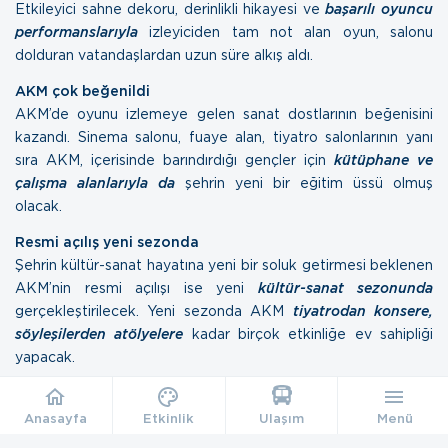
Etkileyici sahne dekoru, derinlikli hikayesi ve
başarılı oyuncu
performanslarıyla
izleyiciden tam not alan oyun, salonu
dolduran vatandaşlardan uzun süre alkış aldı.
AKM çok beğenildi
AKM’de oyunu izlemeye gelen sanat dostlarının beğenisini
kazandı. Sinema salonu, fuaye alan, tiyatro salonlarının yanı
sıra AKM, içerisinde barındırdığı gençler için
kütüphane ve
çalışma alanlarıyla da
şehrin yeni bir eğitim üssü olmuş
olacak.
Resmi açılış yeni sezonda
Şehrin kültür-sanat hayatına yeni bir soluk getirmesi beklenen
AKM’nin resmi açılışı ise yeni
kültür-sanat sezonunda
gerçekleştirilecek. Yeni sezonda AKM
tiyatrodan konsere,
söyleşilerden atölyelere
kadar birçok etkinliğe ev sahipliği
yapacak.
Anasayfa
Etkinlik
Ulaşım
Menü