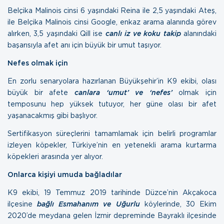
Belçika Malinois cinsi 6 yaşındaki Reina ile 2,5 yaşındaki Ateş,
ile Belçika Malinois cinsi Google, enkaz arama alanında görev
alırken, 3,5 yaşındaki Qill ise
canlı iz ve koku takip
alanındaki
başarısıyla afet anı için büyük bir umut taşıyor.
Nefes olmak için
En zorlu senaryolara hazırlanan Büyükşehir’in K9 ekibi, olası
büyük bir afete
canlara ‘umut’ ve ‘nefes’
olmak için
temposunu hep yüksek tutuyor, her güne olası bir afet
yaşanacakmış gibi başlıyor.
Sertifikasyon süreçlerini tamamlamak için belirli programlar
izleyen köpekler, Türkiye’nin en yetenekli arama kurtarma
köpekleri arasında yer alıyor.
Onlarca kişiyi umuda bağladılar
K9 ekibi, 19 Temmuz 2019 tarihinde Düzce’nin Akçakoca
ilçesine
bağlı Esmahanım ve Uğurlu
köylerinde, 30 Ekim
2020’de meydana gelen İzmir depreminde Bayraklı ilçesinde