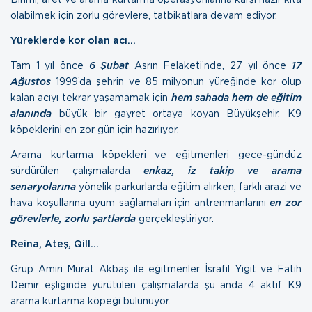
olabilmek için zorlu görevlere, tatbikatlara devam ediyor.
Yüreklerde kor olan acı…
Tam 1 yıl önce
6 Şubat
Asrın Felaketi’nde, 27 yıl önce
17
Ağustos
1999’da şehrin ve 85 milyonun yüreğinde kor olup
kalan acıyı tekrar yaşamamak için
hem sahada hem de eğitim
alanında
büyük bir gayret ortaya koyan Büyükşehir, K9
köpeklerini en zor gün için hazırlıyor.
Arama kurtarma köpekleri ve eğitmenleri gece-gündüz
sürdürülen çalışmalarda
enkaz, iz takip ve arama
senaryolarına
yönelik parkurlarda eğitim alırken, farklı arazi ve
hava koşullarına uyum sağlamaları için antrenmanlarını
en zor
görevlerle, zorlu şartlarda
gerçekleştiriyor.
Reina, Ateş, Qill…
Grup Amiri Murat Akbaş ile eğitmenler İsrafil Yiğit ve Fatih
Demir eşliğinde yürütülen çalışmalarda şu anda 4 aktif K9
arama kurtarma köpeği bulunuyor.