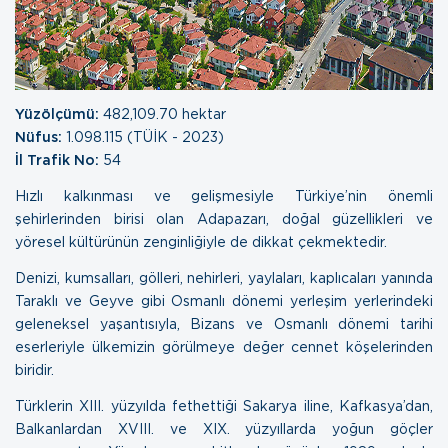
Yüzölçümü:
482,109.70 hektar
Nüfus:
1.098.115 (TÜİK - 2023)
İl Trafik No:
54
Hızlı kalkınması ve gelişmesiyle Türkiye’nin önemli
şehirlerinden birisi olan Adapazarı, doğal güzellikleri ve
yöresel kültürünün zenginliğiyle de dikkat çekmektedir.
Denizi, kumsalları, gölleri, nehirleri, yaylaları, kaplıcaları yanında
Taraklı ve Geyve gibi Osmanlı dönemi yerleşim yerlerindeki
geleneksel yaşantısıyla, Bizans ve Osmanlı dönemi tarihi
eserleriyle ülkemizin görülmeye değer cennet köşelerinden
biridir.
Türklerin XIII. yüzyılda fethettiği Sakarya iline, Kafkasya’dan,
Balkanlardan XVIII. ve XIX. yüzyıllarda yoğun göçler