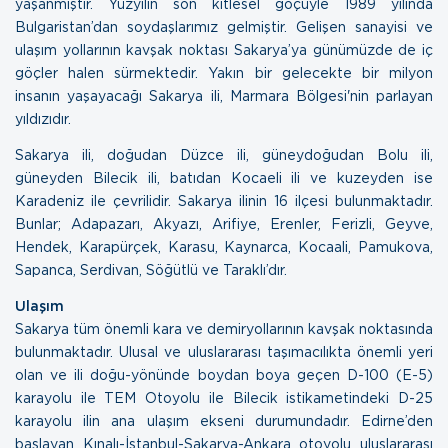
yaşanmıştır. Yüzyılın son kitlesel göçüyle 1989 yılında
Bulgaristan’dan soydaşlarımız gelmiştir. Gelişen sanayisi ve
ulaşım yollarının kavşak noktası Sakarya’ya günümüzde de iç
göçler halen sürmektedir. Yakın bir gelecekte bir milyon
insanın yaşayacağı Sakarya ili, Marmara Bölgesi'nin parlayan
yıldızıdır.
Sakarya ili, doğudan Düzce ili, güneydoğudan Bolu ili,
güneyden Bilecik ili, batıdan Kocaeli ili ve kuzeyden ise
Karadeniz ile çevrilidir. Sakarya ilinin 16 ilçesi bulunmaktadır.
Bunlar; Adapazarı, Akyazı, Arifiye, Erenler, Ferizli, Geyve,
Hendek, Karapürçek, Karasu, Kaynarca, Kocaali, Pamukova,
Sapanca, Serdivan, Söğütlü ve Taraklı’dır.
Ulaşım
Sakarya tüm önemli kara ve demiryollarının kavşak noktasında
bulunmaktadır. Ulusal ve uluslararası taşımacılıkta önemli yeri
olan ve ili doğu-yönünde boydan boya geçen D-100 (E-5)
karayolu ile TEM Otoyolu ile Bilecik istikametindeki D-25
karayolu ilin ana ulaşım ekseni durumundadır. Edirne’den
başlayan Kınalı-İstanbul-Sakarya-Ankara otoyolu uluslararası