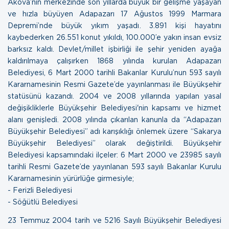
Akova’nın merkezinde son yıllarda büyük bir gelişme yaşayan
ve hızla büyüyen Adapazarı 17 Ağustos 1999 Marmara
Depremi’nde büyük yıkım yaşadı. 3.891 kişi hayatını
kaybederken 26.551 konut yıkıldı, 100.000’e yakın insan evsiz
barksız kaldı. Devlet/millet işbirliği ile şehir yeniden ayağa
kaldırılmaya çalışırken 1868 yılında kurulan Adapazarı
Belediyesi, 6 Mart 2000 tarihli Bakanlar Kurulu’nun 593 sayılı
Kararnamesinin Resmi Gazete’de yayınlanması ile Büyükşehir
statüsünü kazandı. 2004 ve 2008 yıllarında yapılan yasal
değişikliklerle Büyükşehir Belediyesi'nin kapsamı ve hizmet
alanı genişledi. 2008 yılında çıkarılan kanunla da “Adapazarı
Büyükşehir Belediyesi” adı karışıklığı önlemek üzere “Sakarya
Büyükşehir Belediyesi” olarak değiştirildi. Büyükşehir
Belediyesi kapsamındaki ilçeler: 6 Mart 2000 ve 23985 sayılı
tarihli Resmi Gazete’de yayınlanan 593 sayılı Bakanlar Kurulu
Kararnamesinin yürürlüğe girmesiyle;
- Ferizli Belediyesi
- Söğütlü Belediyesi
23 Temmuz 2004 tarih ve 5216 Sayılı Büyükşehir Belediyesi