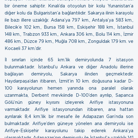
bir öneme sahiptir. Kınalı’da otoyolun bir kolu Yunanistan’a
diğer kolu da Bulgaristan’a bağlantılıdır. Sakarya ilinin karayolu
ile bazı illere uzaklığı: Adana’ya 797 km., Antalya’ya 583 km.,
Bilecik’e 102 km., Bursa 158 km., Eskişehir 188 km., İstanbul
148 km., Trabzon 933 km., Ankara 306 km., Bolu 114 km., İzmir
486 km., Düzce 79 km., Muğla 708 km., Zonguldak 179 km. ve
Kocaeli 37 km.’dir.
İl sınırları içinde 65 km.’lik demiryolunda 7 istasyon
bulunmaktadır. İstanbul’u Ankara ve diğer Anadolu illerine
bağlayan demiryolu, Sakarya ilinden geçmektedir.
Haydarpaşa’dan itibaren, İzmit’in 10 km. doğusuna kadar D-
100 karayolunun hemen yanında ona paralel olarak
uzanmakta, Derbent mevkiinde D-100’den ayrılıp, Sapanca
Gölü’nün güney kıyısını izleyerek Arifiye istasyonuna
varmaktadır. Arifiye istasyonundan itibaren, ana hattan
ayrılarak 8,4 km.’lik bir mesafe ile Adapazarı Garı’nda son
bulmaktadır. Arifiye’den güneye yönelen ana demiryolu ise
Arifiye-Eskişehir karayolunu takip ederek Ankara’ya
ulaşmaktadır. Adapazarı’nın demiryolu ile İstanbul’a uzaklığı 141